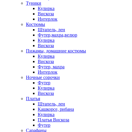
Туники
Кулирка
Вискоза
Интерлок
Костюмы
Штапель, лен
Футер,махра,велюр
Кулирка
Вискоза
Пижамы, домашние костюмы
Кулирка
Вискоза
Футер, махра
Интерлок
Ночные сорочки
Футер
Кулирка
Вискоза
Платья
Штапель, лен
Кашкорсе, рибана
Кулирка
Платья Вискоза
Футер
Сарафаны