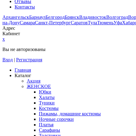
Отзывы
Контакты
Архангельск
Барнаул
Белгород
Брянск
Владивосток
Волгоград
Во
на-Дону
Самара
Санкт-Петербург
Саратов
Тула
Тюмень
Уфа
Хабар
Адрес
Кабинет
x
Вы не авторизованы
Вход
|
Регистрация
Главная
Каталог
Акция
ЖЕНСКОЕ
Юбки
Халаты
Туники
Костюмы
Пижамы, домашние костюмы
Ночные сорочки
Платья
Сарафаны
Толстовки