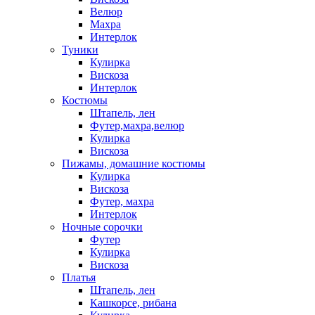
Велюр
Махра
Интерлок
Туники
Кулирка
Вискоза
Интерлок
Костюмы
Штапель, лен
Футер,махра,велюр
Кулирка
Вискоза
Пижамы, домашние костюмы
Кулирка
Вискоза
Футер, махра
Интерлок
Ночные сорочки
Футер
Кулирка
Вискоза
Платья
Штапель, лен
Кашкорсе, рибана