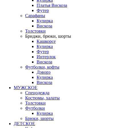
Кулирка
Платья Вискоза
Футер
Сарафаны
Кулирка
Вискоза
Толстовки
Бриджи, брюки, шорты
Кашкорсе
Кулирка
Футер
Интерлок
Вискоза
Футболки, кофты
Дэворэ
Кулирка
Вискоза
МУЖСКОЕ
Спецодежда
Костюмы, халаты
Толстовки
Футболки
Кулирка
Брюки, шорты
ДЕТСКОЕ