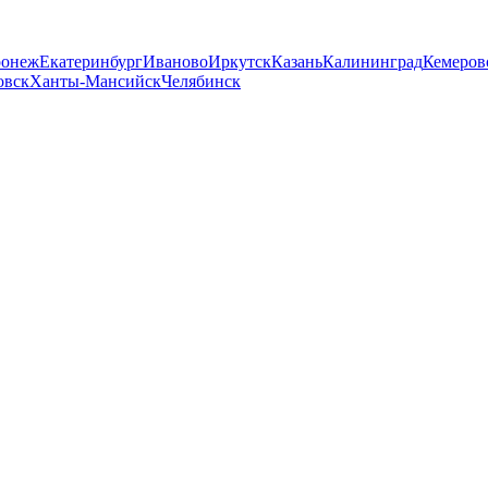
ронеж
Екатеринбург
Иваново
Иркутск
Казань
Калининград
Кемеров
овск
Ханты-Мансийск
Челябинск