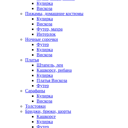
Кулирка
Вискоза
Пижамы, домашние костюмы
Кулирка
Вискоза
Футер, махра
Интерлок
Ночные сорочки
Футер
Кулирка
Вискоза
Платья
Штапель, лен
Кашкорсе, рибана
Кулирка
Платья Вискоза
Футер
Сарафаны
Кулирка
Вискоза
Толстовки
Бриджи, брюки, шорты
Кашкорсе
Кулирка
Футер