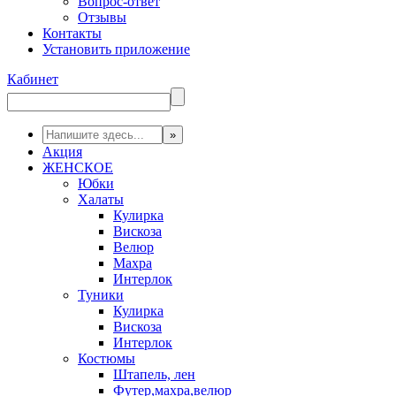
Вопрос-ответ
Отзывы
Контакты
Установить приложение
Кабинет
Акция
ЖЕНСКОЕ
Юбки
Халаты
Кулирка
Вискоза
Велюр
Махра
Интерлок
Туники
Кулирка
Вискоза
Интерлок
Костюмы
Штапель, лен
Футер,махра,велюр