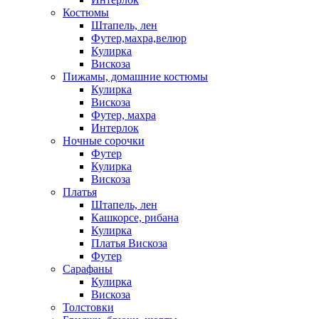
Костюмы
Штапель, лен
Футер,махра,велюр
Кулирка
Вискоза
Пижамы, домашние костюмы
Кулирка
Вискоза
Футер, махра
Интерлок
Ночные сорочки
Футер
Кулирка
Вискоза
Платья
Штапель, лен
Кашкорсе, рибана
Кулирка
Платья Вискоза
Футер
Сарафаны
Кулирка
Вискоза
Толстовки