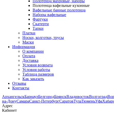
Полотенца махровые, наборы
Полотенца вафельные кухонные
Вафельные банные полотенца
Наборы вафельные
Фартуки
Скатерти
Тапки
Платки
Носки, колготки, трусы
Маски
Информация
О компании
Оплата
Доставка
Условия возврата
Условия работы
Таблица размеров
Как заказать
Отзывы
Контакты
Архангельск
Барнаул
Белгород
Брянск
Владивосток
Волгоград
Во
на-Дону
Самара
Санкт-Петербург
Саратов
Тула
Тюмень
Уфа
Хабар
Адрес
Кабинет