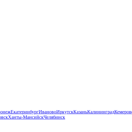
ронеж
Екатеринбург
Иваново
Иркутск
Казань
Калининград
Кемеров
овск
Ханты-Мансийск
Челябинск