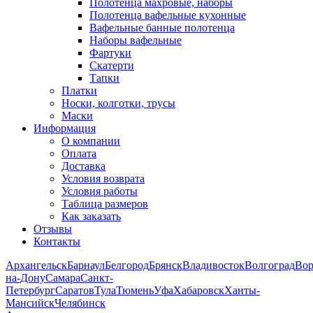
Полотенца махровые, наборы
Полотенца вафельные кухонные
Вафельные банные полотенца
Наборы вафельные
Фартуки
Скатерти
Тапки
Платки
Носки, колготки, трусы
Маски
Информация
О компании
Оплата
Доставка
Условия возврата
Условия работы
Таблица размеров
Как заказать
Отзывы
Контакты
Архангельск
Барнаул
Белгород
Брянск
Владивосток
Волгоград
Во
на-Дону
Самара
Санкт-
Петербург
Саратов
Тула
Тюмень
Уфа
Хабаровск
Ханты-
Мансийск
Челябинск