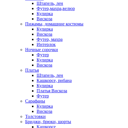
Штапель, лен
Футер,махра,велюр
Кулирка
Вискоза
Пижамы, домашние костюмы
Кулирка
Вискоза
Футер, махра
Интерлок
Ночные сорочки
Футер
Кулирка
Вискоза
Платья
Штапель, лен
Кашкорсе, рибана
Кулирка
Платья Вискоза
Футер
Сарафаны
Кулирка
Вискоза
Толстовки
Бриджи, брюки, шорты
Кашкорсе