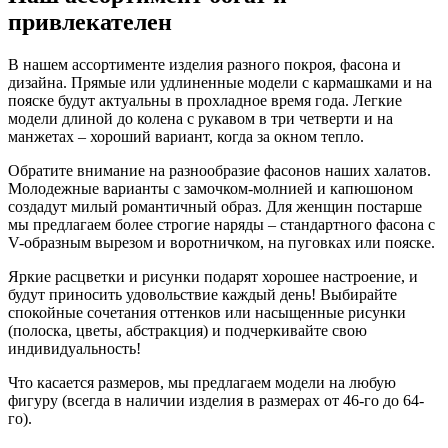
привлекателен
В нашем ассортименте изделия разного покроя, фасона и
дизайна. Прямые или удлиненные модели с кармашками и на
пояске будут актуальны в прохладное время года. Легкие
модели длиной до колена с рукавом в три четверти и на
манжетах – хороший вариант, когда за окном тепло.
Обратите внимание на разнообразие фасонов наших халатов.
Молодежные варианты с замочком-молнией и капюшоном
создадут милый романтичный образ. Для женщин постарше
мы предлагаем более строгие наряды – стандартного фасона с
V-образным вырезом и воротничком, на пуговках или пояске.
Яркие расцветки и рисунки подарят хорошее настроение, и
будут приносить удовольствие каждый день! Выбирайте
спокойные сочетания оттенков или насыщенные рисунки
(полоска, цветы, абстракция) и подчеркивайте свою
индивидуальность!
Что касается размеров, мы предлагаем модели на любую
фигуру (всегда в наличии изделия в размерах от 46-го до 64-
го).