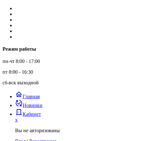
Режим работы
пн-чт 8:00 - 17:00
пт 8:00 - 16:30
сб-вск выходной
home
Главная
published_with_changes
Новинки
door_back
Кабинет
x
Вы не авторизованы