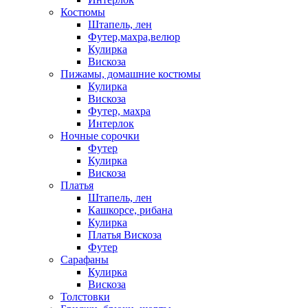
Костюмы
Штапель, лен
Футер,махра,велюр
Кулирка
Вискоза
Пижамы, домашние костюмы
Кулирка
Вискоза
Футер, махра
Интерлок
Ночные сорочки
Футер
Кулирка
Вискоза
Платья
Штапель, лен
Кашкорсе, рибана
Кулирка
Платья Вискоза
Футер
Сарафаны
Кулирка
Вискоза
Толстовки