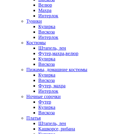
Велюр
Махра
Интерлок
Туники
Кулирка
Вискоза
Интерлок
Костюмы
Штапель, лен
Футер,махра,велюр
Кулирка
Вискоза
Пижамы, домашние костюмы
Кулирка
Вискоза
Футер, махра
Интерлок
Ночные сорочки
Футер
Кулирка
Вискоза
Платья
Штапель, лен
Кашкорсе, рибана