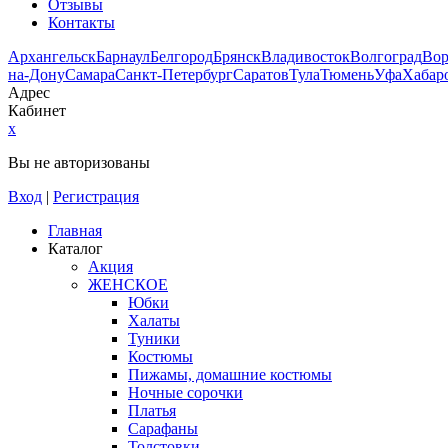
Отзывы
Контакты
Архангельск
Барнаул
Белгород
Брянск
Владивосток
Волгоград
Во
на-Дону
Самара
Санкт-Петербург
Саратов
Тула
Тюмень
Уфа
Хабар
Адрес
Кабинет
x
Вы не авторизованы
Вход
|
Регистрация
Главная
Каталог
Акция
ЖЕНСКОЕ
Юбки
Халаты
Туники
Костюмы
Пижамы, домашние костюмы
Ночные сорочки
Платья
Сарафаны
Толстовки