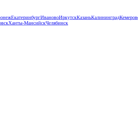
ронеж
Екатеринбург
Иваново
Иркутск
Казань
Калининград
Кемеров
овск
Ханты-Мансийск
Челябинск