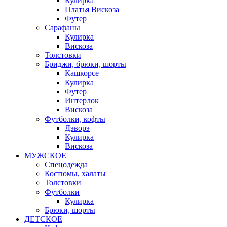
Кулирка
Платья Вискоза
Футер
Сарафаны
Кулирка
Вискоза
Толстовки
Бриджи, брюки, шорты
Кашкорсе
Кулирка
Футер
Интерлок
Вискоза
Футболки, кофты
Дэворэ
Кулирка
Вискоза
МУЖСКОЕ
Спецодежда
Костюмы, халаты
Толстовки
Футболки
Кулирка
Брюки, шорты
ДЕТСКОЕ