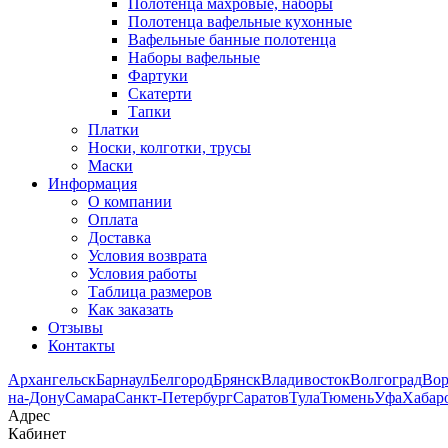
Полотенца махровые, наборы
Полотенца вафельные кухонные
Вафельные банные полотенца
Наборы вафельные
Фартуки
Скатерти
Тапки
Платки
Носки, колготки, трусы
Маски
Информация
О компании
Оплата
Доставка
Условия возврата
Условия работы
Таблица размеров
Как заказать
Отзывы
Контакты
Архангельск
Барнаул
Белгород
Брянск
Владивосток
Волгоград
Во
на-Дону
Самара
Санкт-Петербург
Саратов
Тула
Тюмень
Уфа
Хабар
Адрес
Кабинет