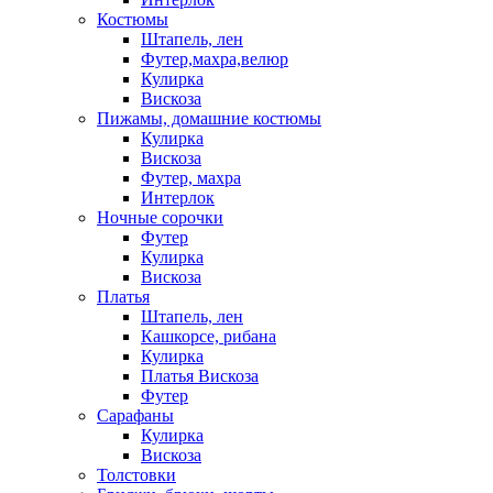
Костюмы
Штапель, лен
Футер,махра,велюр
Кулирка
Вискоза
Пижамы, домашние костюмы
Кулирка
Вискоза
Футер, махра
Интерлок
Ночные сорочки
Футер
Кулирка
Вискоза
Платья
Штапель, лен
Кашкорсе, рибана
Кулирка
Платья Вискоза
Футер
Сарафаны
Кулирка
Вискоза
Толстовки