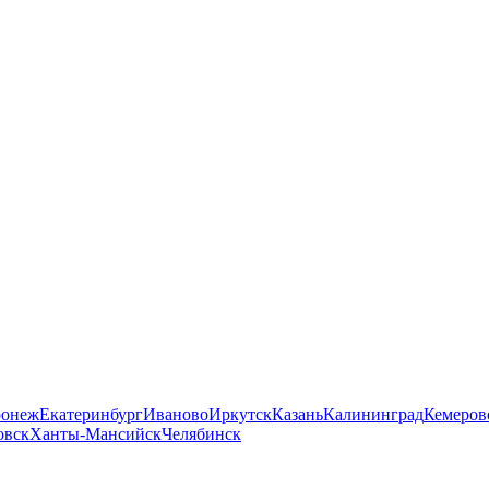
ронеж
Екатеринбург
Иваново
Иркутск
Казань
Калининград
Кемеров
овск
Ханты-Мансийск
Челябинск