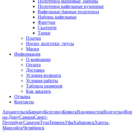
Полотенца махровые, наборы
Полотенца вафельные кухонные
Вафельные банные полотенца
Наборы вафельные
Фартуки
Скатерти
Тапки
Платки
Носки, колготки, трусы
Маски
Информация
О компании
Оплата
Доставка
Условия возврата
Условия работы
Таблица размеров
Как заказать
Отзывы
Контакты
Архангельск
Барнаул
Белгород
Брянск
Владивосток
Волгоград
Во
на-Дону
Самара
Санкт-
Петербург
Саратов
Тула
Тюмень
Уфа
Хабаровск
Ханты-
Мансийск
Челябинск