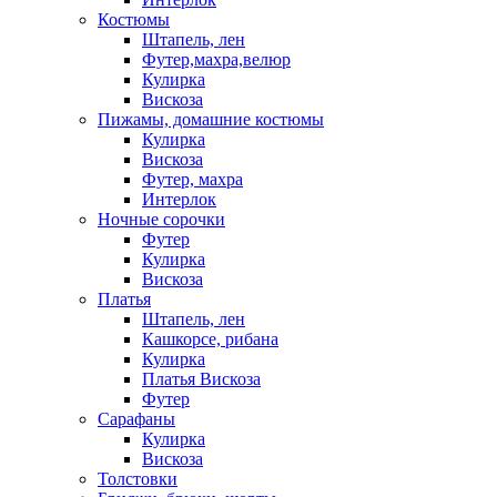
Костюмы
Штапель, лен
Футер,махра,велюр
Кулирка
Вискоза
Пижамы, домашние костюмы
Кулирка
Вискоза
Футер, махра
Интерлок
Ночные сорочки
Футер
Кулирка
Вискоза
Платья
Штапель, лен
Кашкорсе, рибана
Кулирка
Платья Вискоза
Футер
Сарафаны
Кулирка
Вискоза
Толстовки