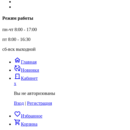
Режим работы
пн-чт 8:00 - 17:00
пт 8:00 - 16:30
сб-вск выходной
home
Главная
published_with_changes
Новинки
door_back
Кабинет
x
Вы не авторизованы
Вход
|
Регистрация
favorite_border
Избранное
shopping_cart
Корзина